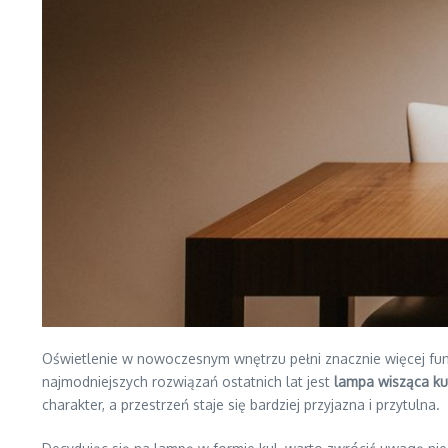
Oświetlenie w nowoczesnym wnętrzu pełni znacznie więcej funkc
najmodniejszych rozwiązań ostatnich lat jest
lampa wisząca ku
charakter, a przestrzeń staje się bardziej przyjazna i przytulna.