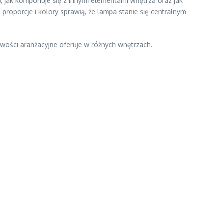
o, jak komponuje się z innymi elementami wnętrza oraz jak
roporcje i kolory sprawią, że lampa stanie się centralnym
iwości aranżacyjne oferuje w różnych wnętrzach.