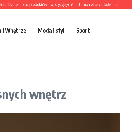
żuterii oraz produktów inwestycyjnych?
Lampa wisząca kule – modny akcent do
 i Wnętrze
Moda i styl
Sport
snych wnętrz