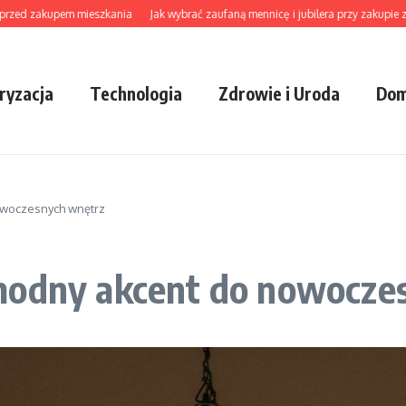
zakupem mieszkania
Jak wybrać zaufaną mennicę i jubilera przy zakupie złota, bi
ryzacja
Technologia
Zdrowie i Uroda
Dom
owoczesnych wnętrz
modny akcent do nowocze