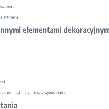
eszczenia.
ą aranżację
.
z innymi elementami dekoracyjnym
cji.
rza
, nie przytłaczając reszty wyposażenia.
ytania