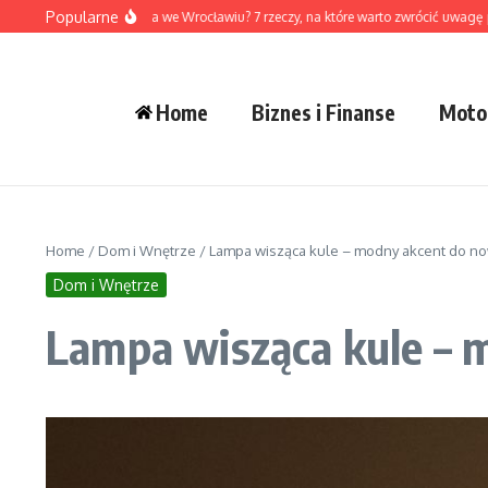
Przejdź do treści
Popularne
 wybrać dewelopera we Wrocławiu? 7 rzeczy, na które warto zwrócić uwagę przed 
Home
Biznes i Finanse
Moto
Home
/
Dom i Wnętrze
/
Lampa wisząca kule – modny akcent do n
Dom i Wnętrze
Lampa wisząca kule – 