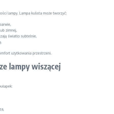
ości lampy. Lampa kulista może tworzyć:
barwie,
lub zimnej,
zają światło subtelnie,
ą.
omfort użytkowania przestrzeni.
ze lampy wiszącej
pułapek:
za,