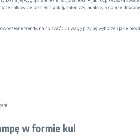
tylko na jej wygląd, ale też funkcjonalność – jak rozprowadza światł
e całkowicie odmienić pokój, salon czy jadalnię, a dobrze dobrane p
owoczesne trendy, na co zwrócić uwagę przy jej wyborze i jakie możl
nymi
ampę w formie kul