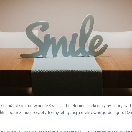
ji niż tylko zapewnienie światła. To element dekoracyjny, który nad
le
– połączenie prostoty formy, elegancji i efektownego designu. Dzię