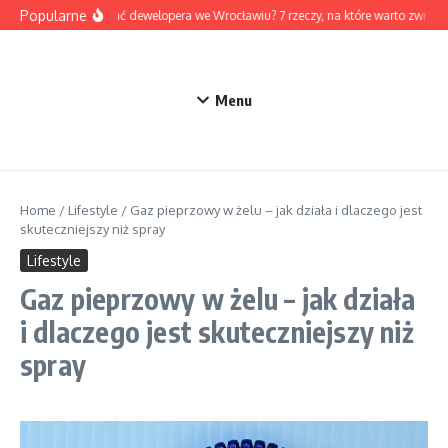
Przejdź do treści
Popularne
Jak wybrać dewelopera we Wrocławiu? 7 rzeczy, na które warto zwróc
Menu
Home
/
Lifestyle
/
Gaz pieprzowy w żelu – jak działa i dlaczego jest
skuteczniejszy niż spray
Lifestyle
Gaz pieprzowy w żelu – jak działa
i dlaczego jest skuteczniejszy niż
spray