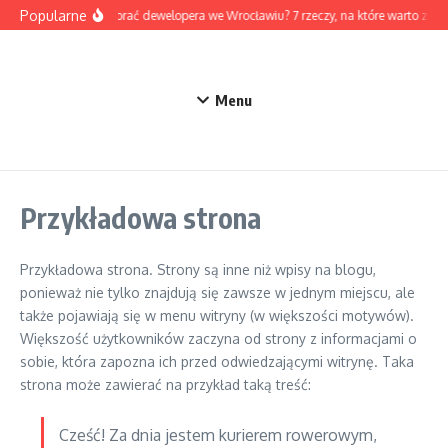
Przejdź do treści
Popularne
Jak wybrać dewelopera we Wrocławiu? 7 rzeczy, na które warto zw
Menu
Przykładowa strona
Przykładowa strona. Strony są inne niż wpisy na blogu,
ponieważ nie tylko znajdują się zawsze w jednym miejscu, ale
także pojawiają się w menu witryny (w większości motywów).
Większość użytkowników zaczyna od strony z informacjami o
sobie, która zapozna ich przed odwiedzającymi witrynę. Taka
strona może zawierać na przykład taką treść:
Cześć! Za dnia jestem kurierem rowerowym,