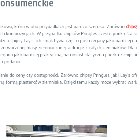
 konsumenckie
akowa, która w obu przypadkach jest bardzo szeroka. Zarówno
chips
stych kompozycjach. W przypadku chipsów Pringles często podkreśla 
dzi o chipsy Lay’s, ich smak bywa często postrzegany jako bardziej n
przetworzonej masy ziemniaczanej, a drugie z całych ziemniaków. D
na jako bardziej praktyczna, natomiast klasyczna paczka z chipsami
bu podania.
znie do ceny czy dostępności. Zarówno chipsy Pringles, jak i Lay’s
alną formą plasterków ziemniaka. Dzięki temu każdy może wybrać wari