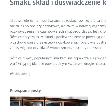
Smaki, skład i doświadczenie
Istotnym elementem porównania pozostaje również oferta sm
takich jak solone czy paprykowe, ale także w bardziej wyrazi
rozprowadzenie na całej powierzchni każdego chipsa. Jeśli cho
Różnice dotyczą także składu, ponieważ pierwsze powstają z 
przechowywania oraz estetyka opakowania. Tuba bywa postrzega
zależy więc od oczekiwań wobec smaku, struktury oraz sposo
Różnice między popularnymi markami nie ograniczają się wyłąc
wyróżniają się idealnie powtarzalnym kształtem, drugie natur
Udostępnij
Powiązane posty