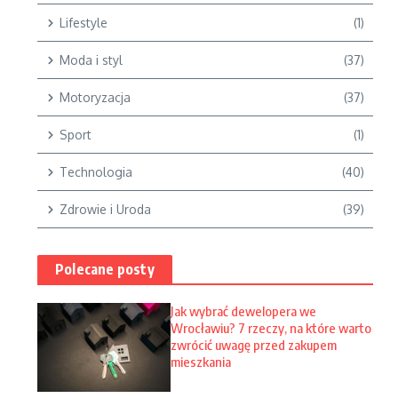
Lifestyle
(1)
Moda i styl
(37)
Motoryzacja
(37)
Sport
(1)
Technologia
(40)
Zdrowie i Uroda
(39)
Polecane posty
Jak wybrać dewelopera we
Wrocławiu? 7 rzeczy, na które warto
zwrócić uwagę przed zakupem
mieszkania