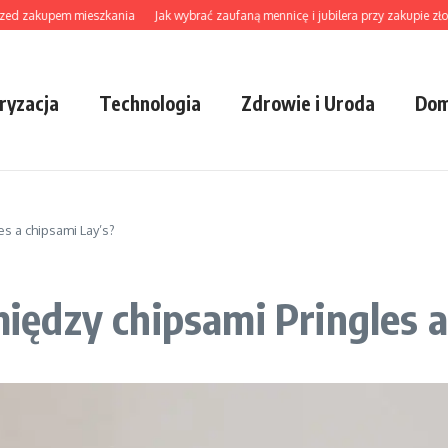
zakupem mieszkania
Jak wybrać zaufaną mennicę i jubilera przy zakupie złota, bi
ryzacja
Technologia
Zdrowie i Uroda
Dom
es a chipsami Lay’s?
 między chipsami Pringles 