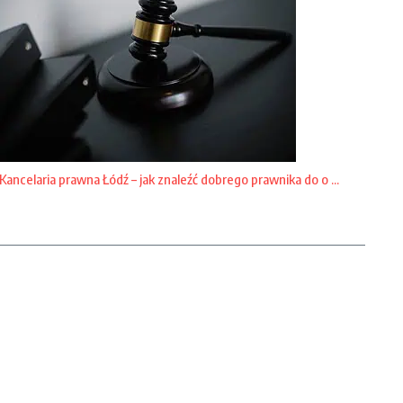
Kancelaria prawna Łódź – jak znaleźć dobrego prawnika do o ...