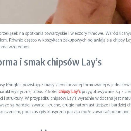
przekąsek na spotkania towarzyskie i wieczory filmowe. Wśród liczny
iem. Równie często w koszykach zakupowych pojawiają się chipsy Lay
eloma względami.
forma i smak chipsów Lay’s
y Pringles powstają z masy ziemniaczanej formowanej w jednakowe, c
harakterystycznej tubie. Z kolei
chipsy Lay’s
przygotowywane są z cien
ci i struktury. W przypadku chipsów Lay’s wyraźnie widoczna jest natu
ze są bardziej zwarte i kruche, drugie natomiast lżejsze i bardziej
kruszeniem, podczas gdy klasyczna paczka może zawierać połamane k