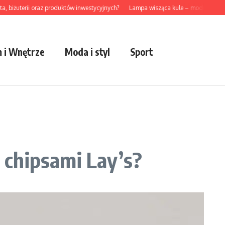
żuterii oraz produktów inwestycyjnych?
Lampa wisząca kule – modny akcent do 
 i Wnętrze
Moda i styl
Sport
a chipsami Lay’s?