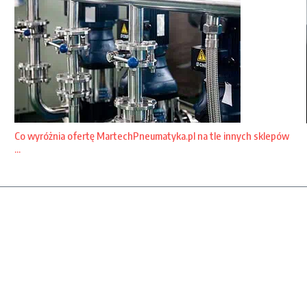
Co wyróżnia ofertę MartechPneumatyka.pl na tle innych sklepów
...