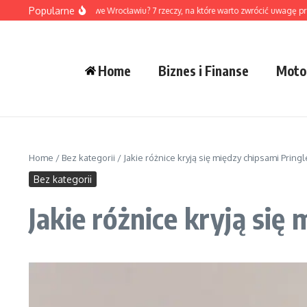
Przejdź do treści
Popularne
wybrać dewelopera we Wrocławiu? 7 rzeczy, na które warto zwrócić uwagę przed 
Home
Biznes i Finanse
Moto
Home
/
Bez kategorii
/
Jakie różnice kryją się między chipsami Pringl
Bez kategorii
Jakie różnice kryją się