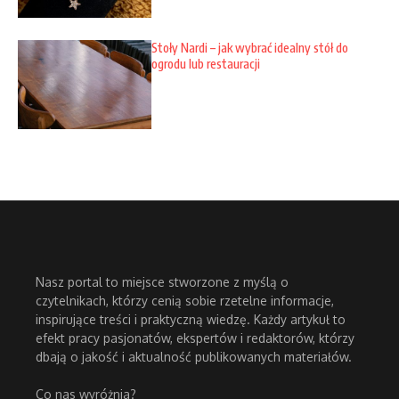
Stoły Nardi – jak wybrać idealny stół do
ogrodu lub restauracji
Nasz portal to miejsce stworzone z myślą o
czytelnikach, którzy cenią sobie rzetelne informacje,
inspirujące treści i praktyczną wiedzę. Każdy artykuł to
efekt pracy pasjonatów, ekspertów i redaktorów, którzy
dbają o jakość i aktualność publikowanych materiałów.
Co nas wyróżnia?