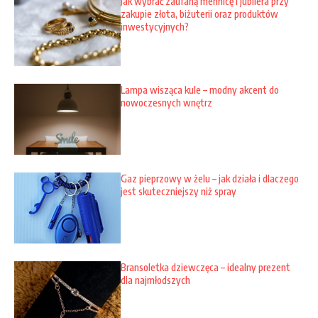
Jak wybrać zaufaną mennicę i jubilera przy
zakupie złota, biżuterii oraz produktów
inwestycyjnych?
Lampa wisząca kule – modny akcent do
nowoczesnych wnętrz
Gaz pieprzowy w żelu – jak działa i dlaczego
jest skuteczniejszy niż spray
Bransoletka dziewczęca – idealny prezent
dla najmłodszych