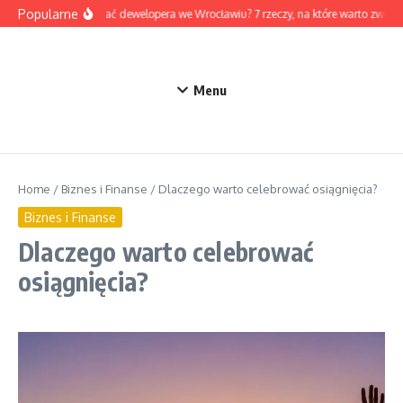
Przejdź do treści
Popularne
Jak wybrać dewelopera we Wrocławiu? 7 rzeczy, na które warto zwróc
Menu
Home
/
Biznes i Finanse
/
Dlaczego warto celebrować osiągnięcia?
Biznes i Finanse
Dlaczego warto celebrować
osiągnięcia?