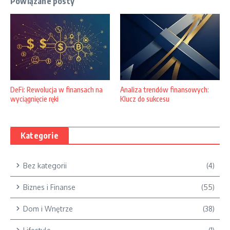
Powiązane posty
DeFi: Rewolucja w finansach na
Analiza trendów finansowych:
wyciągnięcie ręki
Klucz do sukcesu
Kategorie
Bez kategorii
(4)
Biznes i Finanse
(55)
Dom i Wnętrze
(38)