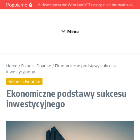
Przejdź do treści
Popularne
Jak wybrać dewelopera we Wrocławiu? 7 rzeczy, na które warto zwró
Menu
Home
/
Biznes i Finanse
/
Ekonomiczne podstawy sukcesu
inwestycyjnego
Biznes i Finanse
Ekonomiczne podstawy sukcesu
inwestycyjnego