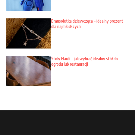
Bransoletka dziewczęca – idealny prezent
dla najmłodszych
Stoły Nardi – jak wybrać idealny stół do
ogrodu lub restauracji