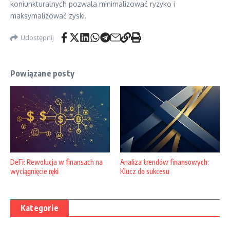
koniunkturalnych pozwala minimalizować ryzyko i
maksymalizować zyski.
Udostępnij
Powiązane posty
DeFi: Rewolucja w finansach na
Analiza trendów finansowych:
wyciągnięcie ręki
Klucz do sukcesu
Kategorie