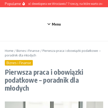
Przejdź do treści
Popularne
Jak wybrać dewelopera we Wrocławiu? 7 rzeczy, na które warto zwróc
Menu
Home
/
Biznes i Finanse
/
Pierwsza praca i obowiązki podatkowe –
poradnik dla młodych
Biznes i Finanse
Pierwsza praca i obowiązki
podatkowe – poradnik dla
młodych