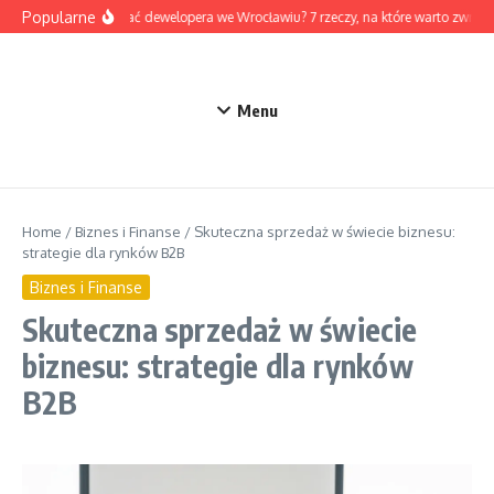
Przejdź do treści
Popularne
Jak wybrać dewelopera we Wrocławiu? 7 rzeczy, na które warto zwróc
Menu
Home
/
Biznes i Finanse
/
Skuteczna sprzedaż w świecie biznesu:
strategie dla rynków B2B
Biznes i Finanse
Skuteczna sprzedaż w świecie
biznesu: strategie dla rynków
B2B