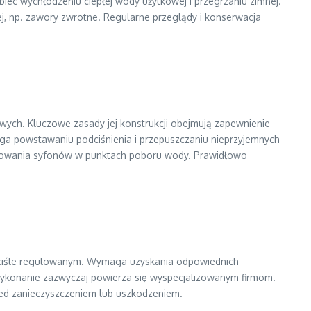
biec wychłodzeniu ciepłej wody użytkowej i przegrzaniu zimnej.
, np. zawory zwrotne. Regularne przeglądy i konserwacja
ych. Kluczowe zasady jej konstrukcji obejmują zapewnienie
iega powstawaniu podciśnienia i przepuszczaniu nieprzyjemnych
osowania syfonów w punktach poboru wody. Prawidłowo
m ściśle regulowanym. Wymaga uzyskania odpowiednich
 wykonanie zazwyczaj powierza się wyspecjalizowanym firmom.
zed zanieczyszczeniem lub uszkodzeniem.