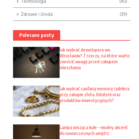
Technologia
(40)
Zdrowie i Uroda
(39)
Polecane posty
Jak wybrać dewelopera we
Wrocławiu? 7 rzeczy, na które warto
zwrócić uwagę przed zakupem
mieszkania
Jak wybrać zaufaną mennicę i jubilera
przy zakupie złota, biżuterii oraz
produktów inwestycyjnych?
Lampa wisząca kule – modny akcent
do nowoczesnych wnętrz