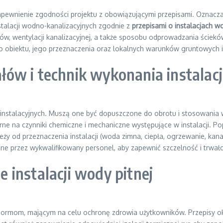
zapewnienie zgodności projektu z obowiązującymi przepisami. Oznacz
stalacji wodno-kanalizacyjnych zgodnie z
przepisami o instalacjach w
ów, wentylacji kanalizacyjnej, a także sposobu odprowadzania ściekó
o obiektu, jego przeznaczenia oraz lokalnych warunków gruntowych i
ów i technik wykonania instalacj
 instalacyjnych. Muszą one być dopuszczone do obrotu i stosowania 
rne na czynniki chemiczne i mechaniczne występujące w instalacji. Po
eży od przeznaczenia instalacji (woda zimna, ciepła, ogrzewanie, kana
e przez wykwalifikowany personel, aby zapewnić szczelność i trwał
instalacji wody pitnej
m normom, mającym na celu ochronę zdrowia użytkowników. Przepisy 