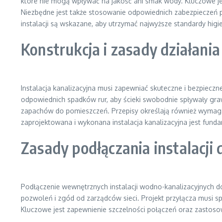
które nie mogą wpływać na jakość ani smak wody. Kluczowe jest
Niezbędne jest także stosowanie odpowiednich zabezpieczeń p
instalacji są wskazane, aby utrzymać najwyższe standardy higi
Konstrukcja i zasady działania 
Instalacja kanalizacyjna musi zapewniać skuteczne i bezpiec
odpowiednich spadków rur, aby ścieki swobodnie spływały graw
zapachów do pomieszczeń. Przepisy określają również wymaga
zaprojektowana i wykonana instalacja kanalizacyjna jest fun
Zasady podłączania instalacji 
Podłączenie wewnętrznych instalacji wodno-kanalizacyjnych d
pozwoleń i zgód od zarządców sieci. Projekt przyłącza musi s
Kluczowe jest zapewnienie szczelności połączeń oraz zastoso