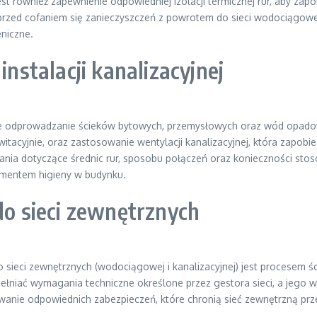
 również zapewnienie odpowiedniej izolacji termicznej rur, aby zapo
rzed cofaniem się zanieczyszczeń z powrotem do sieci wodociągowej
eniczne.
instalacji kanalizacyjnej
zne odprowadzanie ścieków bytowych, przemysłowych oraz wód opadow
itacyjnie, oraz zastosowanie wentylacji kanalizacyjnej, która zapob
nia dotyczące średnic rur, sposobu połączeń oraz konieczności st
damentem higieny w budynku.
do sieci zewnętrznych
o sieci zewnętrznych (wodociągowej i kanalizacyjnej) jest procese
pełniać wymagania techniczne określone przez gestora sieci, a jego
wanie odpowiednich zabezpieczeń, które chronią sieć zewnętrzną pr