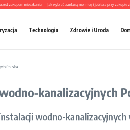
d zakupem mieszkania
Jak wybrać zaufaną mennicę i jubilera przy zakupie złota, 
ryzacja
Technologia
Zdrowie i Uroda
Dom
nych Polska
h wodno-kanalizacyjnych P
instalacji wodno-kanalizacyjnych