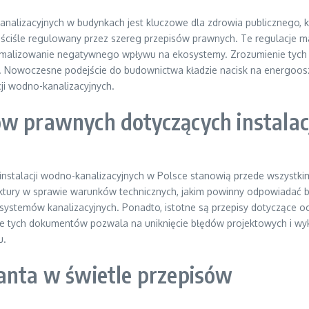
analizacyjnych w budynkach jest kluczowe dla zdrowia publicznego,
jest ściśle regulowany przez szereg przepisów prawnych. Te regulacje
malizowanie negatywnego wpływu na ekosystemy. Zrozumienie tych p
. Nowoczesne podejście do budownictwa kładzie nacisk na energoos
ji wodno-kanalizacyjnych.
ów prawnych dotyczących instalac
 instalacji wodno-kanalizacyjnych w Polsce stanowią przede wszystk
uktury w sprawie warunków technicznych, jakim powinny odpowiadać b
systemów kanalizacyjnych. Ponadto, istotne są przepisy dotyczące oc
ie tych dokumentów pozwala na uniknięcie błędów projektowych i w
u.
tanta w świetle przepisów