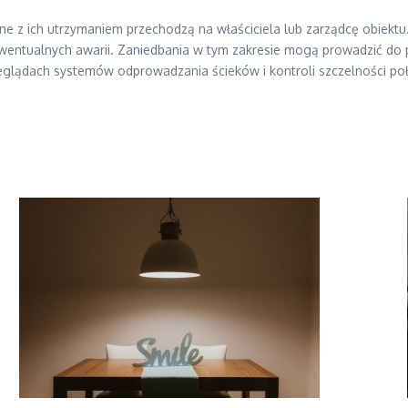
ane z ich utrzymaniem przechodzą na właściciela lub zarządcę obiek
ewentualnych awarii. Zaniedbania w tym zakresie mogą prowadzić do p
zeglądach systemów odprowadzania ścieków i kontroli szczelności p