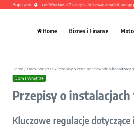
Przejdź do treści
Popularne
ak wybrać dewelopera we Wrocławiu? 7 rzeczy, na które warto zwrócić uwagę prze
Home
Biznes i Finanse
Moto
Home
/
Dom i Wnętrze
/
Przepisy o instalacjach wodno-kanalizacyj
Dom i Wnętrze
Przepisy o instalacjac
Kluczowe regulacje dotyczące 