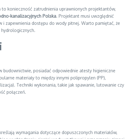
a to konieczność zatrudnienia uprawnionych projektantów,
odno-kanalizacyjnych Polska
. Projektant musi uwzględnić
w i zapewnienia dostępu do wody pitnej. Warto pamiętać, że
 hydrologicznych.
i
w budownictwie, posiadać odpowiednie atesty higieniczne
pularne materiały to między innymi polipropylen (PP),
lizacja). Techniki wykonania, takie jak spawanie, lutowanie czy
ość połączeń.
określają wymagania dotyczące dopuszczonych materiałów,