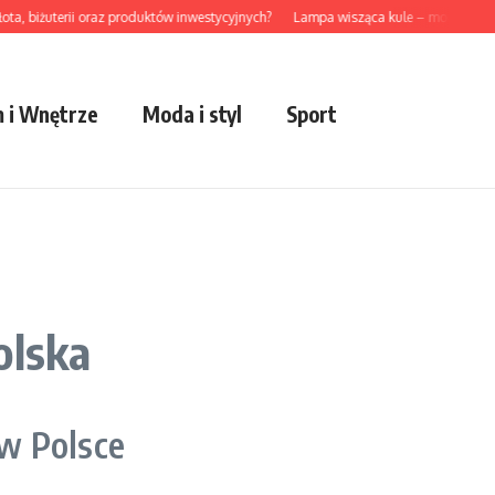
biżuterii oraz produktów inwestycyjnych?
Lampa wisząca kule – modny akcent d
 i Wnętrze
Moda i styl
Sport
olska
 w Polsce