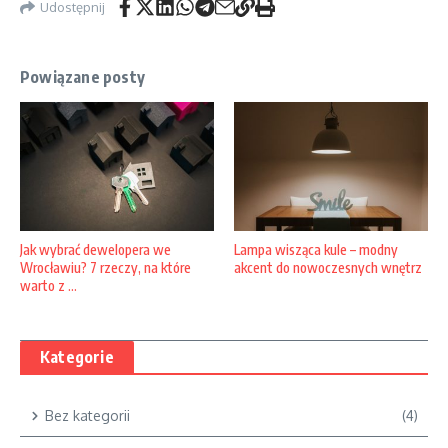
Udostępnij
Powiązane posty
Jak wybrać dewelopera we
Lampa wisząca kule – modny
Wrocławiu? 7 rzeczy, na które
akcent do nowoczesnych wnętrz
warto z ...
Kategorie
Bez kategorii
(4)