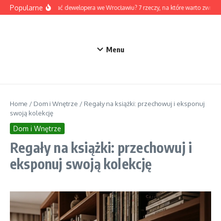
Przejdź do treści
Popularne
Jak wybrać dewelopera we Wrocławiu? 7 rzeczy, na które warto zwróc
Menu
Home
/
Dom i Wnętrze
/
Regały na książki: przechowuj i eksponuj
swoją kolekcję
Dom i Wnętrze
Regały na książki: przechowuj i
eksponuj swoją kolekcję