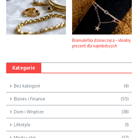
Bransoletka dziewczęca – idealny
prezent dla najmłodszych
Kategorie
Bez kategorii
(4)
Biznes i Finanse
(55)
Dom i Wnętrze
(38)
Lifestyle
(1)
Moda i styl
(37)