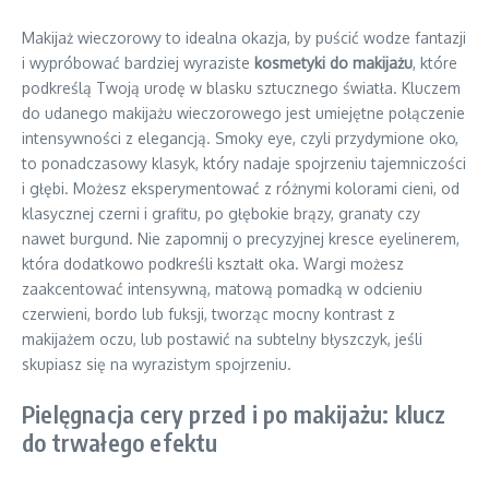
Makijaż wieczorowy to idealna okazja, by puścić wodze fantazji
i wypróbować bardziej wyraziste
kosmetyki do makijażu
, które
podkreślą Twoją urodę w blasku sztucznego światła. Kluczem
do udanego makijażu wieczorowego jest umiejętne połączenie
intensywności z elegancją. Smoky eye, czyli przydymione oko,
to ponadczasowy klasyk, który nadaje spojrzeniu tajemniczości
i głębi. Możesz eksperymentować z różnymi kolorami cieni, od
klasycznej czerni i grafitu, po głębokie brązy, granaty czy
nawet burgund. Nie zapomnij o precyzyjnej kresce eyelinerem,
która dodatkowo podkreśli kształt oka. Wargi możesz
zaakcentować intensywną, matową pomadką w odcieniu
czerwieni, bordo lub fuksji, tworząc mocny kontrast z
makijażem oczu, lub postawić na subtelny błyszczyk, jeśli
skupiasz się na wyrazistym spojrzeniu.
Pielęgnacja cery przed i po makijażu: klucz
do trwałego efektu