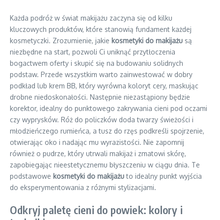
Każda podróż w świat makijażu zaczyna się od kilku
kluczowych produktów, które stanowią fundament każdej
kosmetyczki. Zrozumienie, jakie
kosmetyki do makijażu
są
niezbędne na start, pozwoli Ci uniknąć przytłoczenia
bogactwem oferty i skupić się na budowaniu solidnych
podstaw. Przede wszystkim warto zainwestować w dobry
podkład lub krem BB, który wyrówna koloryt cery, maskując
drobne niedoskonałości. Następnie niezastąpiony będzie
korektor, idealny do punktowego zakrywania cieni pod oczami
czy wyprysków. Róż do policzków doda twarzy świeżości i
młodzieńczego rumieńca, a tusz do rzęs podkreśli spojrzenie,
otwierając oko i nadając mu wyrazistości. Nie zapomnij
również o pudrze, który utrwali makijaż i zmatowi skórę,
zapobiegając nieestetycznemu błyszczeniu w ciągu dnia. Te
podstawowe
kosmetyki do makijażu
to idealny punkt wyjścia
do eksperymentowania z różnymi stylizacjami.
Odkryj paletę cieni do powiek: kolory i