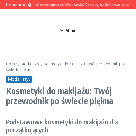
Przejdź do treści
Popularne
Jak wybrać dewelopera we Wrocławiu? 7 rzeczy, na które warto zwróc
Menu
Home
/
Moda i styl
/
Kosmetyki do makijażu: Twój przewodnik po
świecie piękna
Moda i styl
Kosmetyki do makijażu: Twój
przewodnik po świecie piękna
Podstawowe kosmetyki do makijażu dla
początkujących