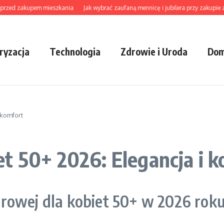
ed zakupem mieszkania
Jak wybrać zaufaną mennicę i jubilera przy zakupie złota,
ryzacja
Technologia
Zdrowie i Uroda
Dom
 komfort
t 50+ 2026: Elegancja i 
rowej dla kobiet 50+ w 2026 rok