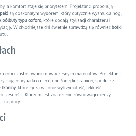
, a komfort staje się priorytetem. Projektanci proponują
upek)
są doskonałym wyborem, który optycznie wysmukla nogi,
we
półbuty typu oxford
, które dodają stylizacji charakteru i
ylację. W chłodniejsze dni świetnie sprawdzą się również
botki
rtu.
łach
 krojom i zastosowaniu nowoczesnych materiałów. Projektanci
zyskują marynarki o nieco obniżonej linii ramion, spodnie z
 tkaniny
, które łączą w sobie wytrzymałość, lekkość i
owoczesności. Kluczem jest znalezienie równowagi między
jscu pracy.
ci