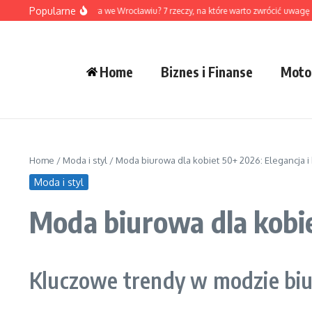
Przejdź do treści
Popularne
ak wybrać dewelopera we Wrocławiu? 7 rzeczy, na które warto zwrócić uwagę prz
Home
Biznes i Finanse
Moto
Home
/
Moda i styl
/
Moda biurowa dla kobiet 50+ 2026: Elegancja i
Moda i styl
Moda biurowa dla kobie
Kluczowe trendy w modzie biu