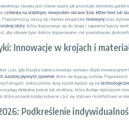
wiedniego obuwia jest równie ważny jak pozostałe elementy garderoby
zne
czółenka na stabilnym, niewysokim obcasie (tzw. kitten heel lub sł
. Popularnością cieszą się również eleganckie
mokasyny
oraz stylo
turalnej skóry
, która dopasowuje się do stopy i zapewnia lepszą went
jest, aby obuwie było dobrze dopasowane i nie powodowało dyskomfo
ki: Innowacje w krojach i materia
akże czas, gdy klasyka nabiera nowego wymiaru dzięki innowacyjnym
ch, bardziej płynnych sylwetek
, które nie krępują ruchów. Popularność 
nych krojach. Jednocześnie, duży nacisk kładzie się na
technologiczne
posiadają delikatny połysk lub strukturę, która dodaje stylizacjom n
które pozwoli każdej kobiecie czuć się stylowo i komfortowo w mie
2026: Podkreślenie indywidualnoś