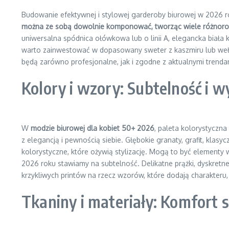
Budowanie efektywnej i stylowej garderoby biurowej w 2026 ro
można ze sobą dowolnie komponować, tworząc wiele różnorod
uniwersalna spódnica ołówkowa lub o linii A, elegancka biała
warto zainwestować w dopasowany sweter z kaszmiru lub wełny 
będą zarówno profesjonalne, jak i zgodne z aktualnymi trend
Kolory i wzory: Subtelność i 
W
modzie biurowej dla kobiet 50+ 2026
, paleta kolorystyczn
z elegancją i pewnością siebie. Głębokie granaty, grafit, klas
kolorystyczne, które ożywią stylizację. Mogą to być elementy
2026 roku stawiamy na subtelność. Delikatne prążki, dyskretn
krzykliwych printów na rzecz wzorów, które dodają charakteru, 
Tkaniny i materiały: Komfort 