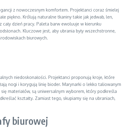
legancji z nowoczesnym komfortem. Projektanci coraz śmielej
 piękno. Królują naturalne tkaniny takie jak jedwab, len,
 cały dzień pracy. Paleta barw ewoluuje w kierunku
h odsłonach. Kluczowe jest, aby ubrania były wszechstronne,
 środowiskach biurowych.
lnych niedoskonałości. Projektanci proponują kroje, które
ą nogi i korygują linię bioder. Marynarki o lekko taliowanym
ch się materiałów, są uniwersalnym wyborem, który podkreśla
dkreślać kształty. Zamiast tego, skupiamy się na ubraniach,
fy biurowej