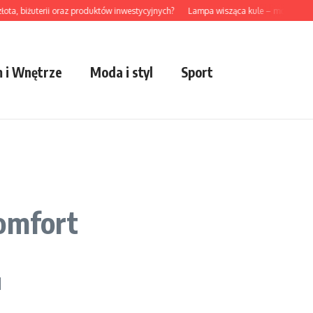
 biżuterii oraz produktów inwestycyjnych?
Lampa wisząca kule – modny akcent 
 i Wnętrze
Moda i styl
Sport
komfort
u