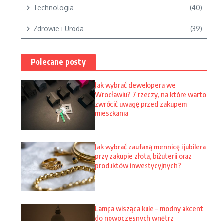
Technologia
(40)
Zdrowie i Uroda
(39)
Polecane posty
Jak wybrać dewelopera we
Wrocławiu? 7 rzeczy, na które warto
zwrócić uwagę przed zakupem
mieszkania
Jak wybrać zaufaną mennicę i jubilera
przy zakupie złota, biżuterii oraz
produktów inwestycyjnych?
Lampa wisząca kule – modny akcent
do nowoczesnych wnętrz