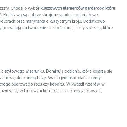
 szafy. Chodzi o wybór
kluczowych elementów garderoby, które
ń
. Podstawą są dobrze skrojone spodnie materiałowe,
h kolorach oraz marynarka o klasycznym kroju. Dodatkowo,
ozwalają na tworzenie nieskończonej liczby stylizacji, które
ie stylowego wizerunku. Dominują odcienie, które kojarzą się
ści stanowią doskonałą bazę. Warto jednak dodać akcenty
katnego pudrowego różu czy kobaltu. W kwestii wzorów, w
sprawdzą się w biurowym kontekście. Unikamy jaskrawych,