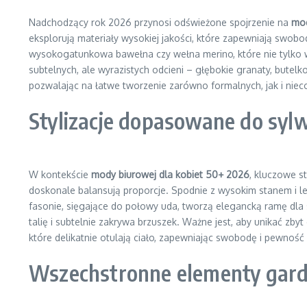
Nadchodzący rok 2026 przynosi odświeżone spojrzenie na
mod
eksplorują materiały wysokiej jakości, które zapewniają swobo
wysokogatunkowa bawełna czy wełna merino, które nie tylko wy
subtelnych, ale wyrazistych odcieni – głębokie granaty, butelk
pozwalając na łatwe tworzenie zarówno formalnych, jak i niec
Stylizacje dopasowane do sylwe
W kontekście
mody biurowej dla kobiet 50+ 2026
, kluczowe s
doskonale balansują proporcje. Spodnie z wysokim stanem i le
fasonie, sięgające do połowy uda, tworzą elegancką ramę dla s
talię i subtelnie zakrywa brzuszek. Ważne jest, aby unikać zby
które delikatnie otulają ciało, zapewniając swobodę i pewność s
Wszechstronne elementy gard