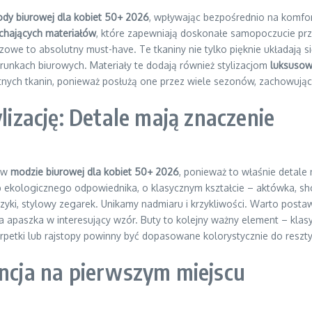
dy biurowej dla kobiet 50+ 2026
, wpływając bezpośrednio na komfor
ychających materiałów
, które zapewniają doskonałe samopoczucie prze
we to absolutny must-have. Te tkaniny nie tylko pięknie układają si
runkach biurowych. Materiały te dodają również stylizacjom
luksusow
nych tkanin, ponieważ posłużą one przez wiele sezonów, zachowując 
ylizację: Detale mają znaczenie
e w
modzie biurowej dla kobiet 50+ 2026
, ponieważ to właśnie detale 
ub ekologicznego odpowiednika, o klasycznym kształcie – aktówka, sh
lczyki, stylowy zegarek. Unikamy nadmiaru i krzykliwości. Warto posta
a apaszka w interesujący wzór. Buty to kolejny ważny element – kla
rpetki lub rajstopy powinny być dopasowane kolorystycznie do reszty 
ancja na pierwszym miejscu