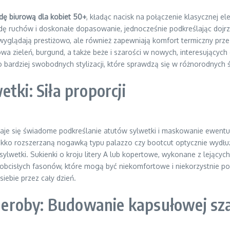
ę biurową dla kobiet 50+
, kładąc nacisk na połączenie klasycznej e
dę ruchów i doskonałe dopasowanie, jednocześnie podkreślając dojrzałe
glądają prestiżowo, ale również zapewniają komfort termiczny przez
owa zieleń, burgund, a także beże i szarości w nowych, interesującyc
o bardziej swobodnych stylizacji, które sprawdzą się w różnorodnych
tki: Siła proporcji
taje się świadome podkreślanie atutów sylwetki i maskowanie ewentua
kko rozszerzaną nogawką typu palazzo czy bootcut optycznie wydłużaj
ylwetki. Sukienki o kroju litery A lub kopertowe, wykonane z lejący
t obcisłych fasonów, które mogą być niekomfortowe i niekorzystnie po
iebie przez cały dzień.
eroby: Budowanie kapsułowej sza