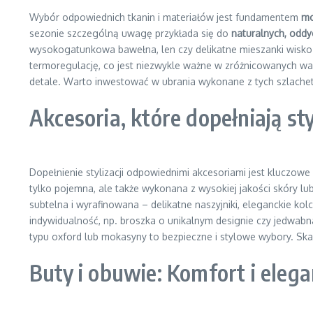
Wybór odpowiednich tkanin i materiałów jest fundamentem
mo
sezonie szczególną uwagę przykłada się do
naturalnych, odd
wysokogatunkowa bawełna, len czy delikatne mieszanki wiskozo
termoregulację, co jest niezwykle ważne w zróżnicowanych wa
detale. Warto inwestować w ubrania wykonane z tych szlachet
Akcesoria, które dopełniają st
Dopełnienie stylizacji odpowiednimi akcesoriami jest kluczow
tylko pojemna, ale także wykonana z wysokiej jakości skóry l
subtelna i wyrafinowana – delikatne naszyjniki, eleganckie ko
indywidualność, np. broszka o unikalnym designie czy jedwabn
typu oxford lub mokasyny to bezpieczne i stylowe wybory. Ska
Buty i obuwie: Komfort i eleg