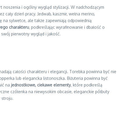
t noszenia i ogólny wygląd stylizacji. W nadchodzącym
z cały dzień pracy. Jedwab, kaszmir, wełna merino,
ę na sylwetce, ale także zapewniają odpowiednią
ego charakteru
, podkreślając wyrafinowanie i dbałość o
swój pierwotny wygląd i jakość.
nadają całości charakteru i elegancji. Torebka powinna być nie
opperka lub elegancka listonoszka. Biżuteria powinna być
wić na
jednostkowe, ciekawe elementy
, które podkreślą
syczne czółenka na niewysokim obcasie, eleganckie półbuty
stroju.