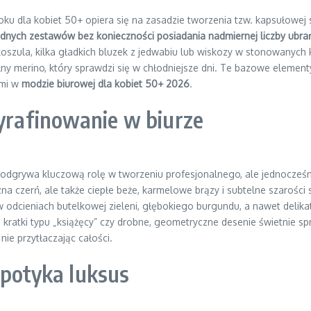
ku dla kobiet 50+ opiera się na zasadzie tworzenia tzw. kapsułowej
nych zestawów bez konieczności posiadania nadmiernej liczby ubra
 koszula, kilka gładkich bluzek z jedwabiu lub wiskozy w stonowanyc
merino, który sprawdzi się w chłodniejsze dni. Te bazowe elementy p
ami w
modzie biurowej dla kobiet 50+ 2026
.
wyrafinowanie w biurze
a odgrywa kluczową rolę w tworzeniu profesjonalnego, ale jednocześn
yczna czerń, ale także ciepłe beże, karmelowe brązy i subtelne szaro
 w odcieniach butelkowej zieleni, głębokiego burgundu, a nawet deli
e kratki typu „książęcy” czy drobne, geometryczne desenie świetnie 
nie przytłaczając całości.
spotyka luksus