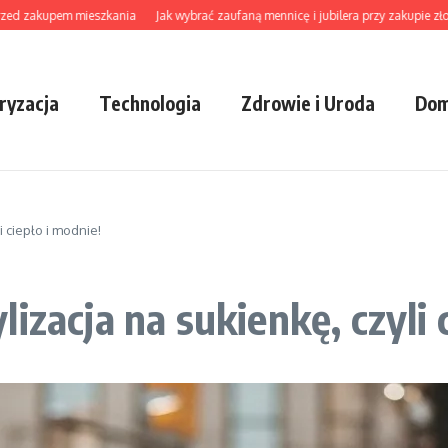
akupem mieszkania
Jak wybrać zaufaną mennicę i jubilera przy zakupie złota, biż
ryzacja
Technologia
Zdrowie i Uroda
Dom
i ciepło i modnie!
izacja na sukienkę, czyli 