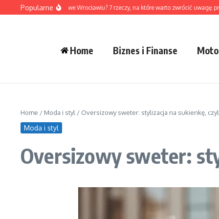
Przejdź do treści
Popularne
ybrać dewelopera we Wrocławiu? 7 rzeczy, na które warto zwrócić uwagę przed z
Home
Biznes i Finanse
Moto
Home
/
Moda i styl
/
Oversizowy sweter: stylizacja na sukienkę, czyl
Moda i styl
Oversizowy sweter: styl