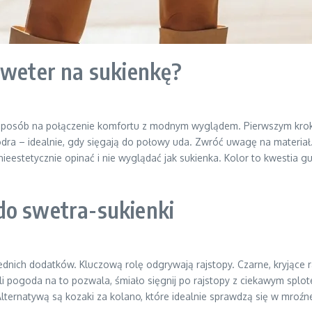
sweter na sukienkę?
sposób na połączenie komfortu z modnym wyglądem. Pierwszym kroki
iodra – idealnie, gdy sięgają do połowy uda. Zwróć uwagę na materiał.
nieestetycznie opinać i nie wyglądać jak sukienka. Kolor to kwestia gu
do swetra-sukienki
ich dodatków. Kluczową rolę odgrywają rajstopy. Czarne, kryjące r
eśli pogoda na to pozwala, śmiało sięgnij po rajstopy z ciekawym spl
Alternatywą są kozaki za kolano, które idealnie sprawdzą się w mroźn