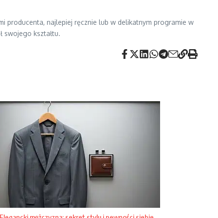
mi producenta, najlepiej ręcznie lub w delikatnym programie w
ł swojego kształtu.
Elegancki mężczyzna: sekret stylu i pewności siebie