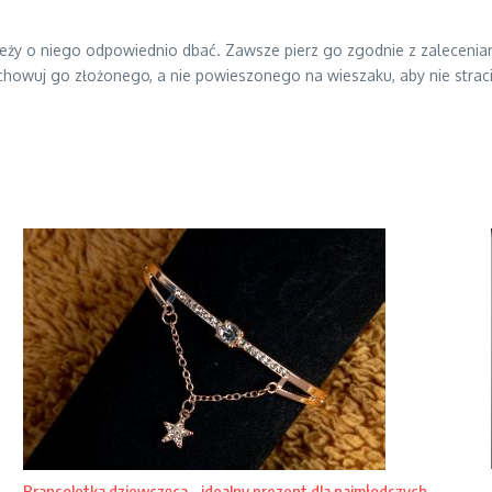
należy o niego odpowiednio dbać. Zawsze pierz go zgodnie z zalecenia
echowuj go złożonego, a nie powieszonego na wieszaku, aby nie straci
Bransoletka dziewczęca – idealny prezent dla najmłodszych