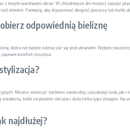
u z innymi warstwami ubrań. W chłodniejsze dni możesz założyć pła
 przed zimnem. Pamiętaj, aby dopasować długość płaszcza lub kurtki d
obierz odpowiednią bieliznę
liznę, która nie będzie odznaczać się pod ubraniem. Wybierz biuston
i zapewni komfort noszenia.
tylizacja?
acyjnych. Możesz stworzyć zarówno swobodny, casualowy look, jak i e
 sneakersy, botki na płaskim obcasie i duża torba typu shopper. Na w
ak najdłużej?