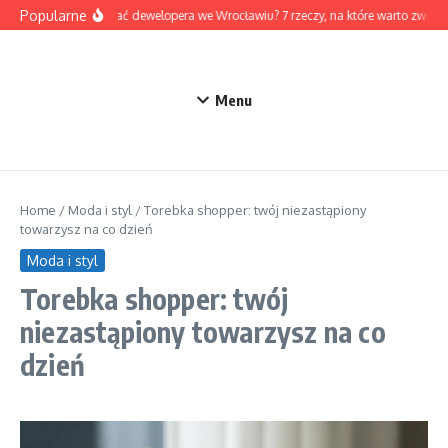
Przejdź do treści
Popularne
Jak wybrać dewelopera we Wrocławiu? 7 rzeczy, na które warto zwróc
Menu
Home
/
Moda i styl
/
Torebka shopper: twój niezastąpiony
towarzysz na co dzień
Moda i styl
Torebka shopper: twój
niezastąpiony towarzysz na co
dzień