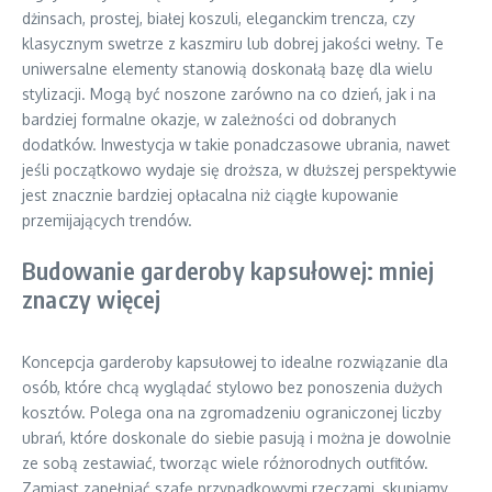
dżinsach, prostej, białej koszuli, eleganckim trencza, czy
klasycznym swetrze z kaszmiru lub dobrej jakości wełny. Te
uniwersalne elementy stanowią doskonałą bazę dla wielu
stylizacji. Mogą być noszone zarówno na co dzień, jak i na
bardziej formalne okazje, w zależności od dobranych
dodatków. Inwestycja w takie ponadczasowe ubrania, nawet
jeśli początkowo wydaje się droższa, w dłuższej perspektywie
jest znacznie bardziej opłacalna niż ciągłe kupowanie
przemijających trendów.
Budowanie garderoby kapsułowej: mniej
znaczy więcej
Koncepcja garderoby kapsułowej to idealne rozwiązanie dla
osób, które chcą wyglądać stylowo bez ponoszenia dużych
kosztów. Polega ona na zgromadzeniu ograniczonej liczby
ubrań, które doskonale do siebie pasują i można je dowolnie
ze sobą zestawiać, tworząc wiele różnorodnych outfitów.
Zamiast zapełniać szafę przypadkowymi rzeczami, skupiamy