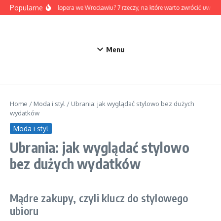
Przejdź do treści
Popularne
Jak wybrać dewelopera we Wrocławiu? 7 rzeczy, na które warto zwrócić uwag
Menu
Home
/
Moda i styl
/
Ubrania: jak wyglądać stylowo bez dużych
wydatków
Moda i styl
Ubrania: jak wyglądać stylowo
bez dużych wydatków
Mądre zakupy, czyli klucz do stylowego
ubioru