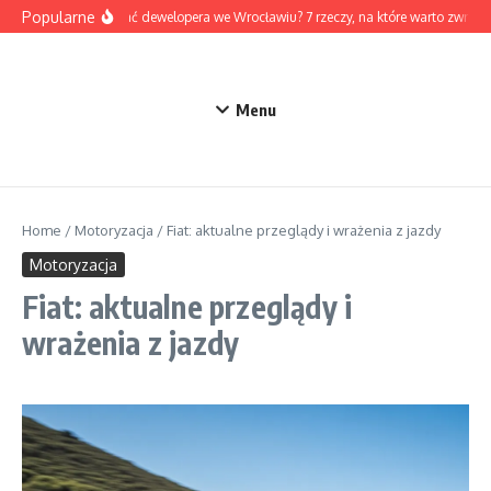
Przejdź do treści
Popularne
Jak wybrać dewelopera we Wrocławiu? 7 rzeczy, na które warto zwróc
Menu
Home
/
Motoryzacja
/
Fiat: aktualne przeglądy i wrażenia z jazdy
Motoryzacja
Fiat: aktualne przeglądy i
wrażenia z jazdy