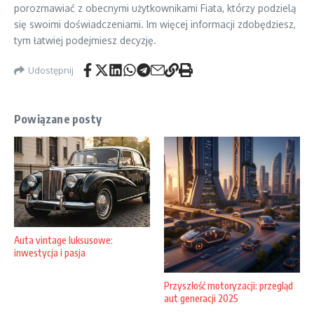
porozmawiać z obecnymi użytkownikami Fiata, którzy podzielą
się swoimi doświadczeniami. Im więcej informacji zdobędziesz,
tym łatwiej podejmiesz decyzję.
Udostępnij
Powiązane posty
Auta vintage luksusowe:
inwestycja i pasja
Przyszłość motoryzacji: przegląd
aut generacji 2025