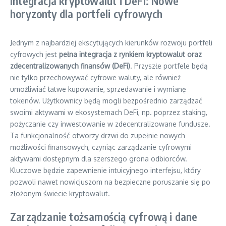
Integracja kryptowalut i DeFi: Nowe
horyzonty dla portfeli cyfrowych
Jednym z najbardziej ekscytujących kierunków rozwoju portfeli
cyfrowych jest
pełna integracja z rynkiem kryptowalut oraz
zdecentralizowanych finansów (DeFi)
. Przyszłe portfele będą
nie tylko przechowywać cyfrowe waluty, ale również
umożliwiać łatwe kupowanie, sprzedawanie i wymianę
tokenów. Użytkownicy będą mogli bezpośrednio zarządzać
swoimi aktywami w ekosystemach DeFi, np. poprzez staking,
pożyczanie czy inwestowanie w zdecentralizowane fundusze.
Ta funkcjonalność otworzy drzwi do zupełnie nowych
możliwości finansowych, czyniąc zarządzanie cyfrowymi
aktywami dostępnym dla szerszego grona odbiorców.
Kluczowe będzie zapewnienie intuicyjnego interfejsu, który
pozwoli nawet nowicjuszom na bezpieczne poruszanie się po
złożonym świecie kryptowalut.
Zarządzanie tożsamością cyfrową i dane