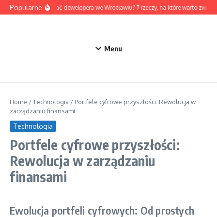
Przejdź do treści
Popularne
Jak wybrać dewelopera we Wrocławiu? 7 rzeczy, na które warto zwróc
Menu
Home
/
Technologia
/
Portfele cyfrowe przyszłości: Rewolucja w
zarządzaniu finansami
Technologia
Portfele cyfrowe przyszłości:
Rewolucja w zarządzaniu
finansami
Ewolucja portfeli cyfrowych: Od prostych