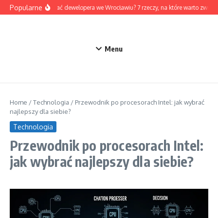
Przejdź do treści
Popularne
Jak wybrać dewelopera we Wrocławiu? 7 rzeczy, na które warto zwróc
Menu
Home
/
Technologia
/
Przewodnik po procesorach Intel: jak wybrać
najlepszy dla siebie?
Technologia
Przewodnik po procesorach Intel:
jak wybrać najlepszy dla siebie?