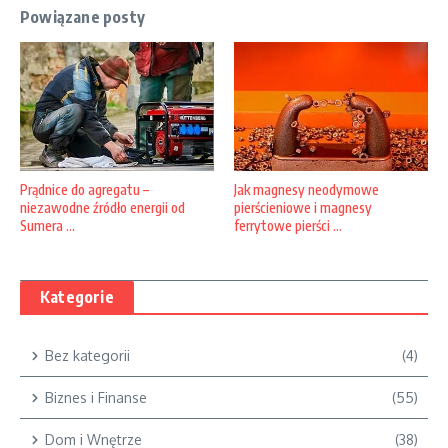
Powiązane posty
Prądnice do agregatu –
Jak magnesy neodymowe
niezawodne źródło energii od
pierścieniowe i magnesy
Sumera ...
ferrytowe pierści ...
Kategorie
Bez kategorii
(4)
Biznes i Finanse
(55)
Dom i Wnętrze
(38)