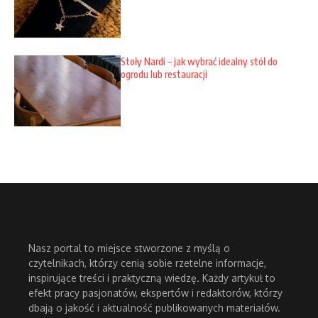
Stoły Nardi – jak wybrać idealny stół do
ogrodu lub restauracji
Nasz portal to miejsce stworzone z myślą o
czytelnikach, którzy cenią sobie rzetelne informacje,
inspirujące treści i praktyczną wiedzę. Każdy artykuł to
efekt pracy pasjonatów, ekspertów i redaktorów, którzy
dbają o jakość i aktualność publikowanych materiałów.