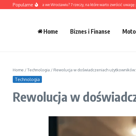
Przejdź do treści
Popularne
 wybrać dewelopera we Wrocławiu? 7 rzeczy, na które warto zwrócić uwagę przed 
Home
Biznes i Finanse
Moto
Home
/
Technologia
/
Rewolucja w doświadczeniach użytkowników: 
Technologia
Rewolucja w doświadcz