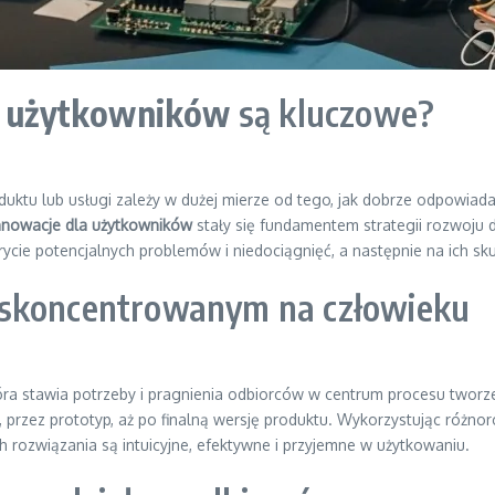
la użytkowników
są kluczowe?
uktu lub usługi zależy w dużej mierze od tego, jak dobrze odpowiad
 innowacje dla użytkowników
stały się fundamentem strategii rozwoju d
ie potencjalnych problemów i niedociągnięć, a następnie na ich sku
 skoncentrowanym na człowieku
óra stawia potrzeby i pragnienia odbiorców w centrum procesu tworze
 przez prototyp, aż po finalną wersję produktu. Wykorzystując różno
ch rozwiązania są intuicyjne, efektywne i przyjemne w użytkowaniu.