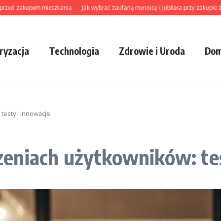
zakupem mieszkania
Jak wybrać zaufaną mennicę i jubilera przy zakupie złota, bi
ryzacja
Technologia
Zdrowie i Uroda
Dom
testy i innowacje
eniach użytkowników: tes