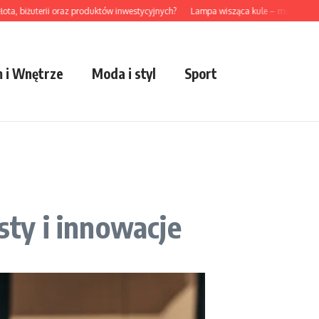
żuterii oraz produktów inwestycyjnych?
Lampa wisząca kule – modny akcent do
 i Wnętrze
Moda i styl
Sport
ty i innowacje