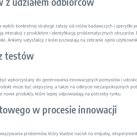
 z udziałem odbiorców
 a wybór konkretnej strategii zależy od celów badawczych i specyfiki
ę interakcji z produktem i identyfikację problematycznych obszarów
iki. Ankiety satysfakcji z kolei pozwalają na zebranie opinii użytko
z testów
być wykorzystany do generowania innowacyjnych pomysłów i udoskona
rodukt może być ulepszony, a także na odkrycie niezaspokojonych p
ie nowe produkty, które lepiej odpowiadają na potrzeby rynku.
towego w procesie innowacji
ozwiązywania problemów, który kładzie nacisk na empatię, eksperyme