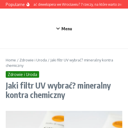
Przejdź do treści
Popularne
Jak wybrać dewelopera we Wrocławiu? 7 rzeczy, na które warto zwróc
Menu
Home
/
Zdrowie i Uroda
/
Jaki filtr UV wybrać? mineralny kontra
chemiczny
Zdrowie i Uroda
Jaki filtr UV wybrać? mineralny
kontra chemiczny