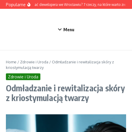
Przejdź do treści
Popularne
Jak wybrać dewelopera we Wrocławiu? 7 rzeczy, na które warto zwróc
Menu
Home
/
Zdrowie i Uroda
/
Odmładzanie i rewitalizacja skóry z
kriostymulacją twarzy
Zdrowie i Uroda
Odmładzanie i rewitalizacja skóry
z kriostymulacją twarzy