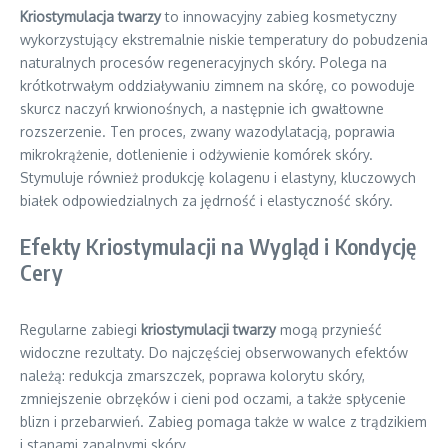
Kriostymulacja twarzy
to innowacyjny zabieg kosmetyczny
wykorzystujący ekstremalnie niskie temperatury do pobudzenia
naturalnych procesów regeneracyjnych skóry. Polega na
krótkotrwałym oddziaływaniu zimnem na skórę, co powoduje
skurcz naczyń krwionośnych, a następnie ich gwałtowne
rozszerzenie. Ten proces, zwany wazodylatacją, poprawia
mikrokrążenie, dotlenienie i odżywienie komórek skóry.
Stymuluje również produkcję kolagenu i elastyny, kluczowych
białek odpowiedzialnych za jędrność i elastyczność skóry.
Efekty Kriostymulacji na Wygląd i Kondycję
Cery
Regularne zabiegi
kriostymulacji twarzy
mogą przynieść
widoczne rezultaty. Do najczęściej obserwowanych efektów
należą: redukcja zmarszczek, poprawa kolorytu skóry,
zmniejszenie obrzęków i cieni pod oczami, a także spłycenie
blizn i przebarwień. Zabieg pomaga także w walce z trądzikiem
i stanami zapalnymi skóry.