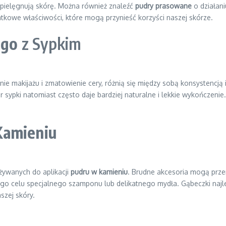
 pielęgnują skórę. Można również znaleźć
pudry prasowane
o działani
tkowe właściwości, które mogą przynieść korzyści naszej skórze.
ego
z Sypkim
e makijażu i zmatowienie cery, różnią się między sobą konsystencją 
er sypki natomiast często daje bardziej naturalne i lekkie wykończen
Kamieniu
żywanych do aplikacji
pudru w kamieniu
. Brudne akcesoria mogą prze
ego celu specjalnego szamponu lub delikatnego mydła. Gąbeczki najle
szej skóry.