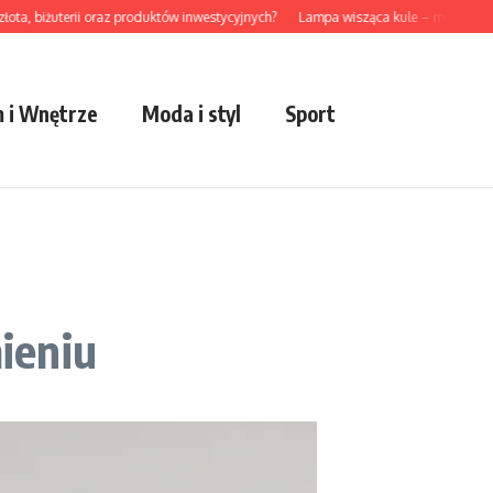
 biżuterii oraz produktów inwestycyjnych?
Lampa wisząca kule – modny akcent 
 i Wnętrze
Moda i styl
Sport
ieniu