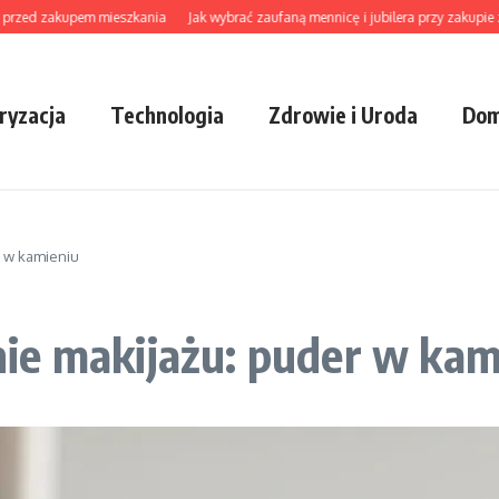
ed zakupem mieszkania
Jak wybrać zaufaną mennicę i jubilera przy zakupie złota,
ryzacja
Technologia
Zdrowie i Uroda
Dom
r w kamieniu
ie makijażu: puder w kam