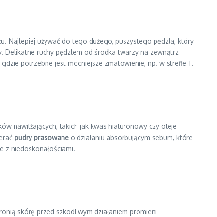
u
. Najlepiej używać do tego dużego, puszystego pędzla, który
zy. Delikatne ruchy pędzlem od środka twarzy na zewnątrz
dzie potrzebne jest mocniejsze zmatowienie, np. w strefie T.
ów nawilżających, takich jak kwas hialuronowy czy oleje
ierać
pudry prasowane
o działaniu absorbującym sebum, które
e z niedoskonałościami.
chronią skórę przed szkodliwym działaniem promieni