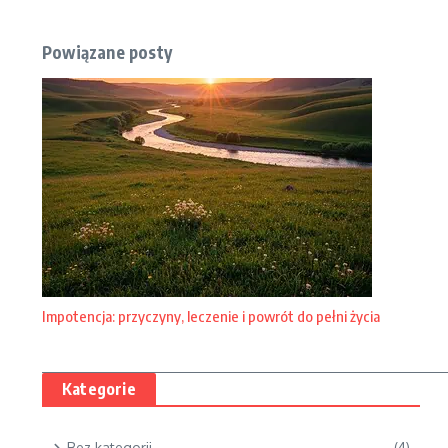
Powiązane posty
Impotencja: przyczyny, leczenie i powrót do pełni życia
Kategorie
Bez kategorii
(4)