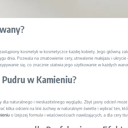
owany
?
iezastąpiony kosmetyk w kosmetyczce każdej kobiety. Jego główną zale
u dnia. Pozwala na zmatowienie cery, utrwalenie makijażu i ukrycie 
zsypywanie się, co znacznie ułatwia jego użytkowanie w każdych waru
ń
Pudru w Kamieniu
?
y dla naturalnego i nieskazitelnego wyglądu. Zbyt jasny odcień mo
ać kilka odcieni na linii żuchwy w naturalnym świetle i wybrać ten, kt
ieniu
o lżejszej formule i właściwościach nawilżających, a dla cery tłu