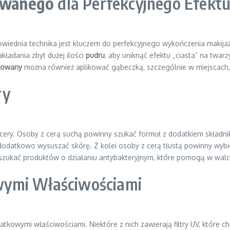
owanego
dla Perfekcyjnego Efekt
iednia technika jest kluczem do perfekcyjnego wykończenia makijażu
kładania zbyt dużej ilości
pudru
, aby uniknąć efektu „ciasta” na twar
sowany
można również aplikować gąbeczką, szczególnie w miejscach, g
ry
 cery. Osoby z cerą suchą powinny szukać formuł z dodatkiem składnik
 dodatkowo wysuszać skórę. Z kolei osoby z cerą tłustą powinny wyb
szukać produktów o działaniu antybakteryjnym, które pomogą w walc
ymi Właściwościami
tkowymi właściwościami. Niektóre z nich zawierają filtry UV, które 