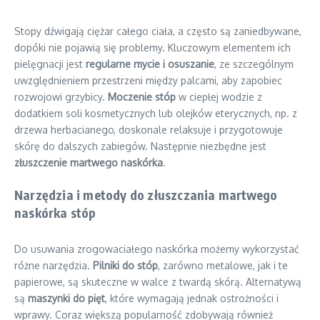
Stopy dźwigają ciężar całego ciała, a często są zaniedbywane,
dopóki nie pojawią się problemy. Kluczowym elementem ich
pielęgnacji jest
regularne mycie i osuszanie
, ze szczególnym
uwzględnieniem przestrzeni między palcami, aby zapobiec
rozwojowi grzybicy.
Moczenie stóp
w ciepłej wodzie z
dodatkiem soli kosmetycznych lub olejków eterycznych, np. z
drzewa herbacianego, doskonale relaksuje i przygotowuje
skórę do dalszych zabiegów. Następnie niezbędne jest
złuszczenie martwego naskórka
.
Narzędzia i metody do złuszczania martwego
naskórka stóp
Do usuwania zrogowaciałego naskórka możemy wykorzystać
różne narzędzia.
Pilniki do stóp
, zarówno metalowe, jak i te
papierowe, są skuteczne w walce z twardą skórą. Alternatywą
są
maszynki do pięt
, które wymagają jednak ostrożności i
wprawy. Coraz większą popularność zdobywają również