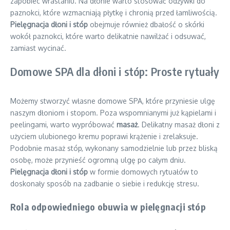
zapobiec wrastaniu. Na dłonie warto stosować odżywki do
paznokci, które wzmacniają płytkę i chronią przed łamliwością.
Pielęgnacja dłoni i stóp
obejmuje również dbałość o skórki
wokół paznokci, które warto delikatnie nawilżać i odsuwać,
zamiast wycinać.
Domowe SPA dla dłoni i stóp: Proste rytuały
Możemy stworzyć własne domowe SPA, które przyniesie ulgę
naszym dłoniom i stopom. Poza wspomnianymi już kąpielami i
peelingami, warto wypróbować
masaż
. Delikatny masaż dłoni z
użyciem ulubionego kremu poprawi krążenie i zrelaksuje.
Podobnie masaż stóp, wykonany samodzielnie lub przez bliską
osobę, może przynieść ogromną ulgę po całym dniu.
Pielęgnacja dłoni i stóp
w formie domowych rytuałów to
doskonały sposób na zadbanie o siebie i redukcję stresu.
Rola odpowiedniego obuwia w pielęgnacji stóp