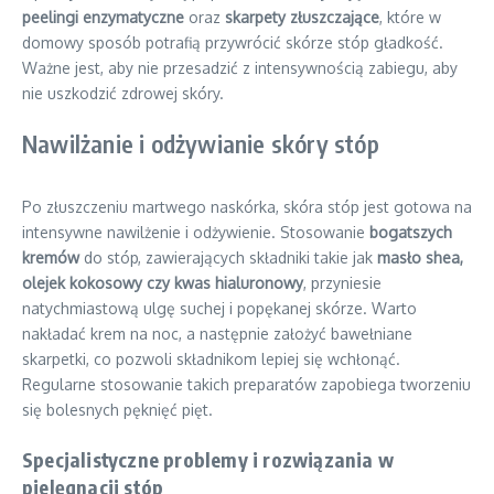
peelingi enzymatyczne
oraz
skarpety złuszczające
, które w
domowy sposób potrafią przywrócić skórze stóp gładkość.
Ważne jest, aby nie przesadzić z intensywnością zabiegu, aby
nie uszkodzić zdrowej skóry.
Nawilżanie i odżywianie skóry stóp
Po złuszczeniu martwego naskórka, skóra stóp jest gotowa na
intensywne nawilżenie i odżywienie. Stosowanie
bogatszych
kremów
do stóp, zawierających składniki takie jak
masło shea,
olejek kokosowy czy kwas hialuronowy
, przyniesie
natychmiastową ulgę suchej i popękanej skórze. Warto
nakładać krem na noc, a następnie założyć bawełniane
skarpetki, co pozwoli składnikom lepiej się wchłonąć.
Regularne stosowanie takich preparatów zapobiega tworzeniu
się bolesnych pęknięć pięt.
Specjalistyczne problemy i rozwiązania w
pielęgnacji stóp