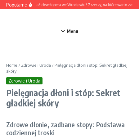
Przejdź do treści
Popularne
Jak wybrać dewelopera we Wrocławiu? 7 rzeczy, na które warto zwróc
Menu
Home
/
Zdrowie i Uroda
/
Pielęgnacja dłoni i stóp: Sekret gładkiej
skóry
Zdrowie i Uroda
Pielęgnacja dłoni i stóp: Sekret
gładkiej skóry
Zdrowe dłonie, zadbane stopy: Podstawa
codziennej troski