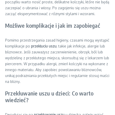
początku warto nosić proste, delikatne kolczyki, które nie będą
zaczepiać o ubrania i włosy. Po zagojeniu się uszu można
zacząć eksperymentować z różnymi stylami i wzorami.
Możliwe komplikacje i jak im zapobiegać
Pomimo przestrzegania zasad higieny, czasami mogą wystąpić
komplikacje po
przekłuciu uszu
, takie jak infekcje, alergie lub
bliznowce. Jeśli zauważysz zaczerwienienie, obrzęk, ból lub
wydzielinę z przekłutego miejsca, skonsultuj się z lekarzem lub
piercerem. W przypadku alergii, zmień kolczyki na wykonane z
innego materiału. Aby zapobiec powstawaniu bliznowców,
unikaj podrażniania przekłutych miejsc i regularnie stosuj maści
na blizny.
Przekłuwanie uszu u dzieci: Co warto
wiedzieć?
Decydując się na
przekłuwanie uszu
u dziecka, należy wziąć