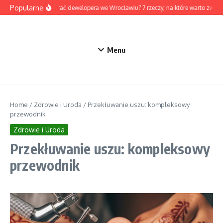
Przejdź do treści
Popularne
Jak wybrać dewelopera we Wrocławiu? 7 rzeczy, na które warto zwró
Menu
Home
/
Zdrowie i Uroda
/
Przekłuwanie uszu: kompleksowy
przewodnik
Zdrowie i Uroda
Przekłuwanie uszu: kompleksowy
przewodnik