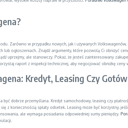
erować wysokie koszty napraw w przyszłości.
Poradniki Volkswagen 
gena?
. Zarówno w przypadku nowych, jak i używanych Volkswagenów, istni
h lub ogłoszeniach. Znajdź argumenty, które pozwolą Ci obniżyć cen
ź uprzejmy, ale stanowczy. Pokaż, że jesteś zainteresowany zakupem, a
ystaj raport z inspekcji technicznej, aby negocjować obniżkę ceny 
gena: Kredyt, Leasing Czy Gotó
być dobrze przemyślana. Kredyt samochodowy, leasing czy płatność 
ę z koniecznością spłaty odsetek. Leasing może być korzystny, jeśli 
ansowania, ale wymaga posiadania odpowiedniej sumy pieniędzy.
Por
ulacji.