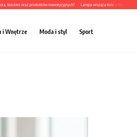
żuterii oraz produktów inwestycyjnych?
Lampa wisząca kule – modny akcent do
 i Wnętrze
Moda i styl
Sport