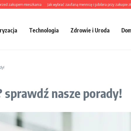
zakupem mieszkania
Jak wybrać zaufaną mennicę i jubilera przy zakupie złota, bi
ryzacja
Technologia
Zdrowie i Uroda
Dom
dy!
 sprawdź nasze porady!