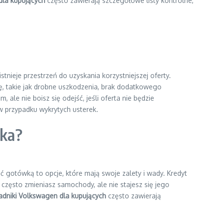
dla kupujących
często zawierają szczegółowe listy kontrolne,
eje przestrzeń do uzyskania korzystniejszej oferty.
ę, takie jak drobne uszkodzenia, brak dodatkowego
le nie boisz się odejść, jeśli oferta nie będzie
w przypadku wykrytych usterek.
wka?
gotówką to opcje, które mają swoje zalety i wady. Kredyt
często zmieniasz samochody, ale nie stajesz się jego
adniki Volkswagen dla kupujących
często zawierają