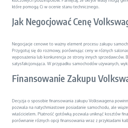
kluczowych podzespołów. Pamiętaj, że ukryte wady mogą gen
które pomogą Ci w ocenie stanu technicznego.
Jak Negocjować Cenę Volkswa
Negocjacje cenowe to ważny element procesu zakupu samochodu
Przygotuj się do rozmowy, porównując ceny w różnych salonac
wyposażenia lub konkurencja ze strony innych sprzedawców. Bąd
satysfakcjonująca. W przypadku samochodów używanych, wykorz
Finansowanie Zakupu Volkswa
Decyzja o sposobie finansowania zakupu Volkswagena powinna 
pozwala na natychmiastowe posiadanie samochodu, ale wiąże si
właścicielem. Płatność gotówką pozwala uniknąć kosztów fin
porównanie różnych opcji finansowania wraz z przykładami kalk