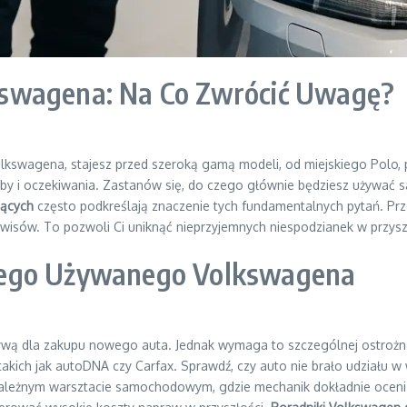
swagena: Na Co Zwrócić Uwagę?
lkswagena, stajesz przed szeroką gamą modeli, od miejskiego Polo
by i oczekiwania. Zastanów się, do czego głównie będziesz używać s
jących
często podkreślają znaczenie tych fundamentalnych pytań. Prze
rwisów. To pozwoli Ci uniknąć nieprzyjemnych niespodzianek w przysz
nego Używanego Volkswagena
wą dla zakupu nowego auta. Jednak wymaga to szczególnej ostrożno
 takich jak autoDNA czy Carfax. Sprawdź, czy auto nie brało udziału w
zależnym warsztacie samochodowym, gdzie mechanik dokładnie oceni s