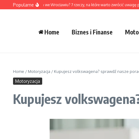
Przejdź do treści
Popularne
 wybrać dewelopera we Wrocławiu? 7 rzeczy, na które warto zwrócić uwagę przed 
Home
Biznes i Finanse
Moto
Home
/
Motoryzacja
/
Kupujesz volkswagena? sprawdź nasze pora
Motoryzacja
Kupujesz volkswagena?