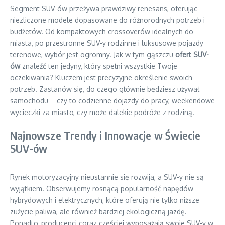
Segment SUV-ów przeżywa prawdziwy renesans, oferując
niezliczone modele dopasowane do różnorodnych potrzeb i
budżetów. Od kompaktowych crossoverów idealnych do
miasta, po przestronne SUV-y rodzinne i luksusowe pojazdy
terenowe, wybór jest ogromny. Jak w tym gąszczu
ofert SUV-
ów
znaleźć ten jedyny, który spełni wszystkie Twoje
oczekiwania? Kluczem jest precyzyjne określenie swoich
potrzeb. Zastanów się, do czego głównie będziesz używał
samochodu – czy to codzienne dojazdy do pracy, weekendowe
wycieczki za miasto, czy może dalekie podróże z rodziną.
Najnowsze Trendy i Innowacje w Świecie
SUV-ów
Rynek motoryzacyjny nieustannie się rozwija, a SUV-y nie są
wyjątkiem. Obserwujemy rosnącą popularność napędów
hybrydowych i elektrycznych, które oferują nie tylko niższe
zużycie paliwa, ale również bardziej ekologiczną jazdę.
Ponadto, producenci coraz częściej wyposażają swoje SUV-y w