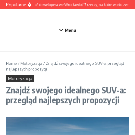
Przejdź do treści
Popularne
Jak wybrać dewelopera we Wrocławiu? 7 rzeczy, na które warto zwróc
Menu
Home
/
Motoryzacja
/
Znajdź swojego idealnego SUV-a: przegląd
najlepszych propozycji
Motoryzacja
Znajdź swojego idealnego SUV-a:
przegląd najlepszych propozycji